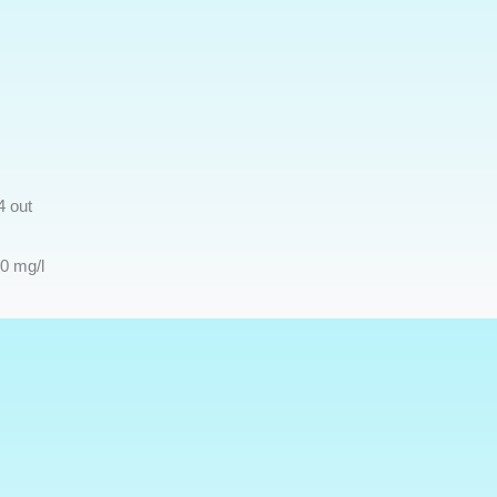
4 out
0 mg/l