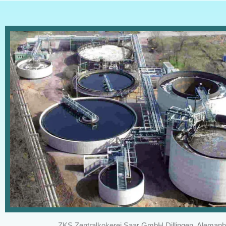
ZKS Zentralkokerei Saar GmbH Dillingen, Aleman