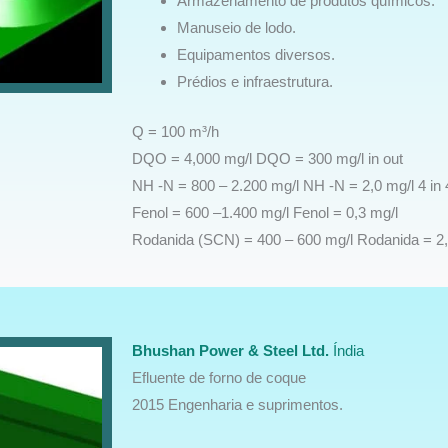
Armazenamento de produtos químicos.
Manuseio de lodo.
Equipamentos diversos.
Prédios e infraestrutura.
Q = 100 m³/h
DQO = 4,000 mg/l DQO = 300 mg/l in out
NH -N = 800 – 2.200 mg/l NH -N = 2,0 mg/l 4 in 
Fenol = 600 –1.400 mg/l Fenol = 0,3 mg/l
Rodanida (SCN) = 400 – 600 mg/l Rodanida = 2,
Bhushan Power & Steel Ltd.
Índia
Efluente de forno de coque
2015 Engenharia e suprimentos.