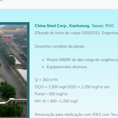
China Steel Corp., Kaohsiung.
Taiwan, ROC
Efluente de forno de coque 2000/2015. Engenhar
Desenho completo da planta:
Reator MBBR de alta carga de oxigênio 
Equipamentos diversos
Q = 350 m³/h
DQO = 2.500 mg/l DQO = 1.250 mg/l in out
Fenol = 500 mg/l in
NH -N = 600 –1.200 mg/l
Renovação para nitrificação com IFAS com Tecn