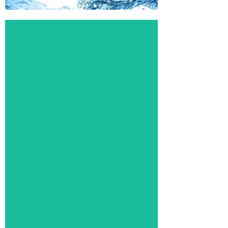
Processo
MixLife
BioChip 30
em RAS
Tratamento biológico da água
na aquicultura por meio do
“Processo MixLife BioChip 30
em RAS “
Click Aqui