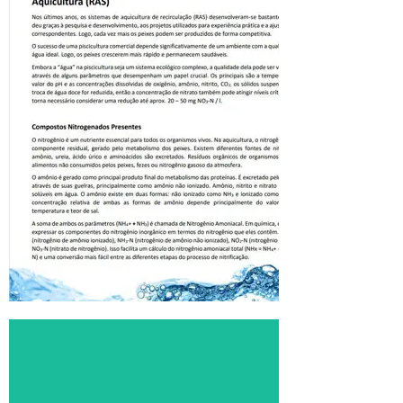
30 Como Carreador De Alto
Desempenho Para Aplicações
RAS. Vários renomados
projetos da indústria de
piscicultura e aquaponia estão
usando os benefícios do
MixLife BioChip 30 em seus
sistemas.
Click Aqui
maiores telas