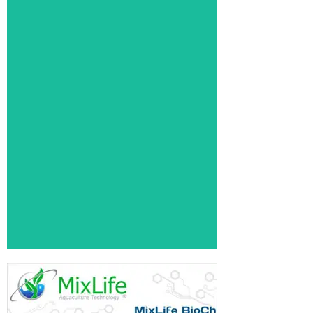
de retenção
MixLife no tratamento
biológico da água, resultando
em maior desempenho de
remoção biológica e telas de
retenção sem bloqueio.
Click Aqui