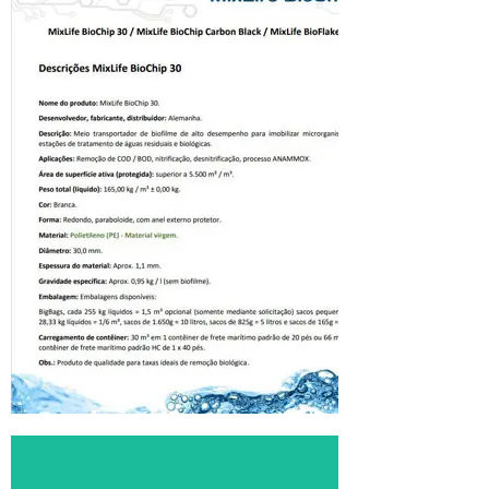
Comparativo
Mídias
MixLife
Descrição detalhada das
midias MBBR MixLife BioChip
30, BioChip 30 - Carbon Black
e BioFlakes 30.
Click Aqui