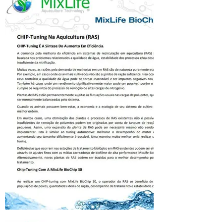
Na
aquicultura
(RAS)
Ao realizar um CHIP-tuning
com MixLife BioChip 30, o
operador do RAS se beneficia
de maiores populações de
peixes, quantidades ideias de
ração, desempenho de
tratamento e estabilidade
constante do tratamento.
Click Aqui