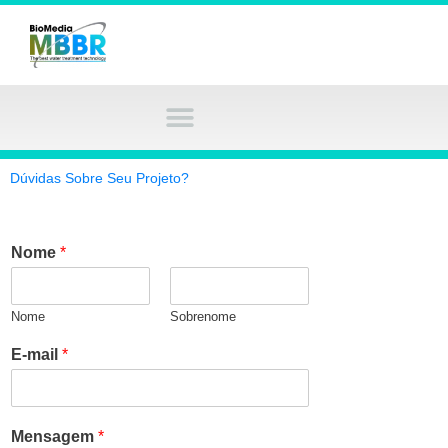
Ir
para
o
conteúdo
Dúvidas Sobre Seu Projeto?
Nome
*
Nome
Sobrenome
E-mail
*
Mensagem
*